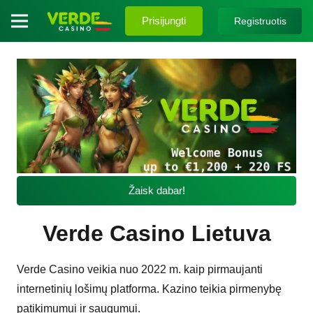
Prisijungti
Registruotis
Žaisk dabar!
Verde Casino Lietuva
Verde Casino veikia nuo 2022 m. kaip pirmaujanti
internetinių lošimų platforma. Kazino teikia pirmenybę
patikimumui ir saugumui.