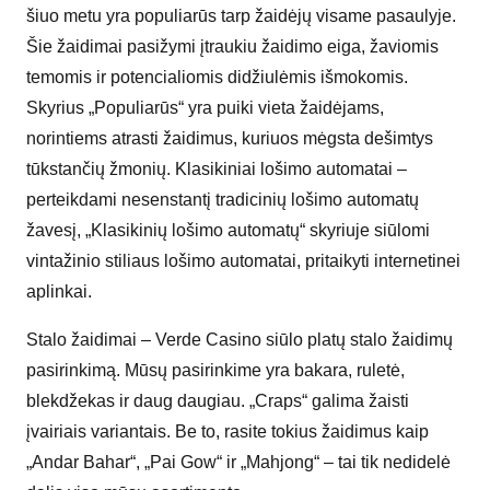
šiuo metu yra populiarūs tarp žaidėjų visame pasaulyje.
Šie žaidimai pasižymi įtraukiu žaidimo eiga, žaviomis
temomis ir potencialiomis didžiulėmis išmokomis.
Skyrius „Populiarūs“ yra puiki vieta žaidėjams,
norintiems atrasti žaidimus, kuriuos mėgsta dešimtys
tūkstančių žmonių. Klasikiniai lošimo automatai –
perteikdami nesenstantį tradicinių lošimo automatų
žavesį, „Klasikinių lošimo automatų“ skyriuje siūlomi
vintažinio stiliaus lošimo automatai, pritaikyti internetinei
aplinkai.
Stalo žaidimai – Verde Casino siūlo platų stalo žaidimų
pasirinkimą. Mūsų pasirinkime yra bakara, ruletė,
blekdžekas ir daug daugiau. „Craps“ galima žaisti
įvairiais variantais. Be to, rasite tokius žaidimus kaip
„Andar Bahar“, „Pai Gow“ ir „Mahjong“ – tai tik nedidelė