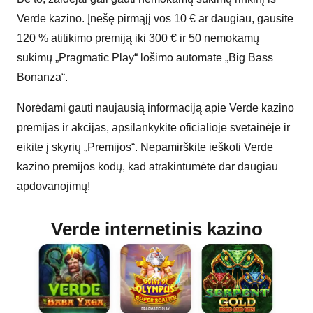
Verde kazino. Įnešę pirmąjį vos 10 € ar daugiau, gausite
120 % atitikimo premiją iki 300 € ir 50 nemokamų
sukimų „Pragmatic Play“ lošimo automate „Big Bass
Bonanza“.
Norėdami gauti naujausią informaciją apie Verde kazino
premijas ir akcijas, apsilankykite oficialioje svetainėje ir
eikite į skyrių „Premijos“. Nepamirškite ieškoti Verde
kazino premijos kodų, kad atrakintumėte dar daugiau
apdovanojimų!
Verde internetinis kazino