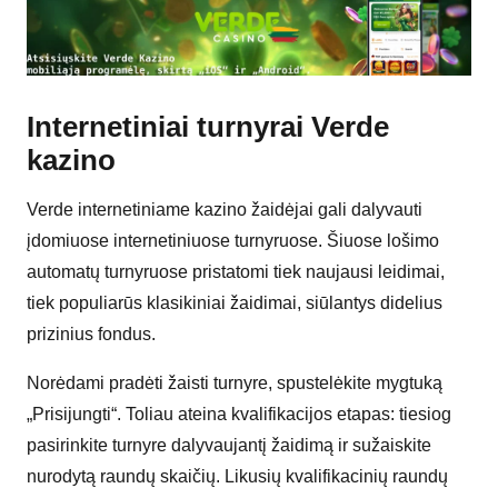
Internetiniai turnyrai Verde
kazino
Verde internetiniame kazino žaidėjai gali dalyvauti
įdomiuose internetiniuose turnyruose. Šiuose lošimo
automatų turnyruose pristatomi tiek naujausi leidimai,
tiek populiarūs klasikiniai žaidimai, siūlantys didelius
prizinius fondus.
Norėdami pradėti žaisti turnyre, spustelėkite mygtuką
„Prisijungti“. Toliau ateina kvalifikacijos etapas: tiesiog
pasirinkite turnyre dalyvaujantį žaidimą ir sužaiskite
nurodytą raundų skaičių. Likusių kvalifikacinių raundų