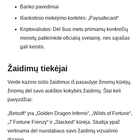
Banko pavedimai
Išankstinio mokėjimo kortelės: „Paysafecard“
Kriptovaliutos: Dėl šiuo metu priimamų konkrečių
monetų patikrinkite oficialią svetainę, nes sąrašas
gali keistis.
Žaidimų tiekėjai
Verde kazino siūlo žaidimus iš pasaulyje žinomų kūrėjų,
žinomų dėl savo aukštos kokybės žaidimų. Štai keli
pavyzdžiai:
„Betsoft“ yra „Golden Dragon Inferno“, „Wilds of Fortune“,
„7 Fortune Frenzy“ ir „Stacked“ kūrėja. Studija ypač
vertinama dėl nuostabaus savo žaidimų vizualinio
dizaino.