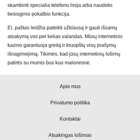
skambinti specialia telefono linija arba naudotis
tiesioginio pokalbio funkcija.
El. paštas leidžia pateikti užklausą ir gauti išsamų
atsakymą vos per kelias valandas. Mūsų internetinis
kazino garantuoja greitą ir kruopštų visų prašymų
išnagrinėjimą. Tikimės, kad jūsų internetinių lošimų
patirtis su mumis bus kuo malonesnė.
Apie mus
Privatumo politika
Kontaktai
Atsakingas lošimas