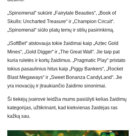
„Spinomenal“ sukūrė „Fairytale Beauties“, „Book of
Skulls: Uncharted Treasure“ ir „Champion Circuit“.
„Spinomenal“ siūlo platų temų ir stilių pasirinkimą.
„iSoftBet“ atstovauja tokie žaidimai kaip „Aztec Gold
Mines“, „Gold Digger“ ir „The Great Wall“. Jie taip pat
kuria ruletės ir kortų žaidimus. „Pragmatic Play“ pristato
tokius pasaulinius hitus kaip „Piggy Bankers“, „Rocket
Blast Megaways“ ir „Sweet Bonanza CandyLand“. Jie
yra inovacijų ir įtraukiančio žaidimo sinonimai.
Ši tiekėjų įvairovė leidžia mums pasiūlyti kelias žaidimų
kategorijas, užtikrinant, kad kiekvienas žaidėjas ras
kažką sau.