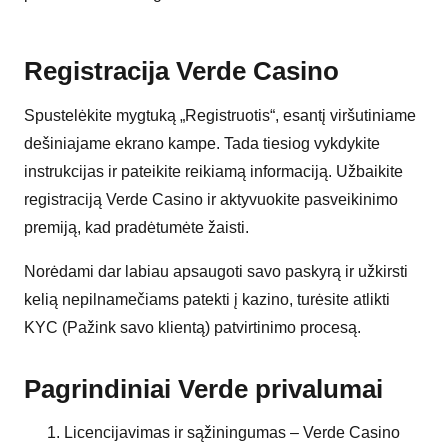
Registracija Verde Casino
Spustelėkite mygtuką „Registruotis“, esantį viršutiniame
dešiniajame ekrano kampe. Tada tiesiog vykdykite
instrukcijas ir pateikite reikiamą informaciją. Užbaikite
registraciją Verde Casino ir aktyvuokite pasveikinimo
premiją, kad pradėtumėte žaisti.
Norėdami dar labiau apsaugoti savo paskyrą ir užkirsti
kelią nepilnamečiams patekti į kazino, turėsite atlikti
KYC (Pažink savo klientą) patvirtinimo procesą.
Pagrindiniai Verde privalumai
Licencijavimas ir sąžiningumas – Verde Casino